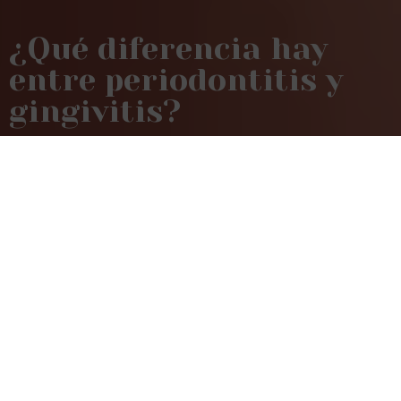
¿Qué diferencia hay
entre periodontitis y
gingivitis?
Home
»
¿Qué diferencia hay entre periodontitis y
gingivitis?
Junto con la
caries
, las
enfermedades
periodontales
, es decir, la gingivitis y la
periodontitis, son las patologías que vemos con
más frecuencia en nuestra clínica. Estas
enfermedades están provocadas por la acción
de las
bacterias orales sobre las encías
y, a