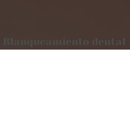
Blanqueamiento dental
Home
»
Estética dental
»
Blanqueamiento dental
Seguro que alguna vez has oído hablar del
blanqueamiento dental.
Se trata de uno de los
tratamientos más conocidos por todos, ya que
logra mejorar notablemente el aspecto de las
piezas dentales, dejando los dientes más
blancos y vistosos.