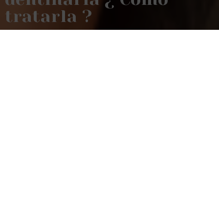
tratarla ?
Home
»
Hipersensibilada dentinaria ¿ Cómo
tratarla ?
¿Sientes un dolor agudo al tomar algo frío o
caliente? Podría ser hipersensibilidad dentinaria
La hipersensibilidad dentinaria es un dolor
breve e intenso que ocurre cuando la dentina (la
capa debajo del esmalte) queda expuesta y
responde a estímulos externos como
temperaturas extremas, alimentos dulces/
ácidos o incluso el cepillado.